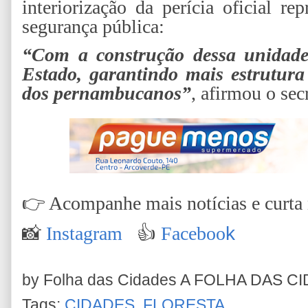
interiorização da perícia oficial r
segurança pública:
“Com a construção dessa unidade
Estado, garantindo mais estrutura
dos pernambucanos”
, afirmou o secr
👉
Acompanhe mais notícias e curta n
📸
Instagram
👍
Faceboo
k
by Folha das Cidades
A FOLHA DAS C
Tags:
CIDADES
,
FLORESTA