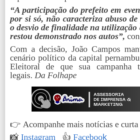
“A participação do prefeito em eve
por si só, não caracteriza abuso d
o desvio de finalidade na utilização
restou demonstrado nos autos”,
con
Com a decisão, João Campos manté
cenário político da capital pernamb
Eleitoral de que sua campanha tr
legais.
Da Folhape
👉
Acompanhe mais notícias e curta n
📸
Instagram
👍
Faceboo
k