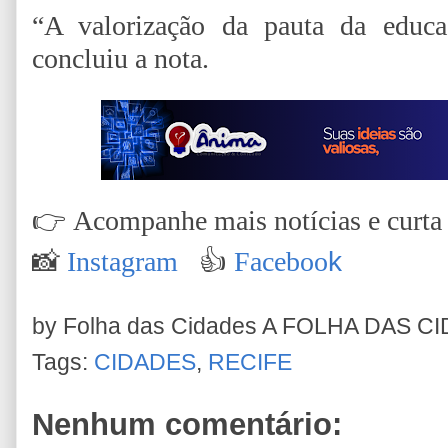
“A valorização da pauta da educ
concluiu a nota.
👉
Acompanhe mais notícias e curta n
📸
Instagram
👍
Faceboo
k
by Folha das Cidades
A FOLHA DAS C
Tags:
CIDADES
,
RECIFE
Nenhum comentário: