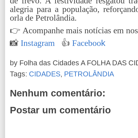
de frevo. A festividade resgatou t
alegria para a população, reforça
orla de Petrolândia.
👉
Acompanhe mais notícias em nossa
📸
Instagram
👍
Faceboo
k
by Folha das Cidades
A FOLHA DAS C
Tags:
CIDADES
,
PETROLÂNDIA
Nenhum comentário:
Postar um comentário