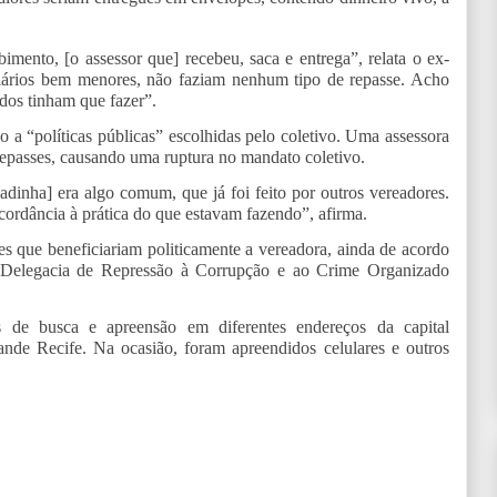
imento, [o assessor que] recebeu, saca e entrega”, relata o ex-
alários bem menores, não faziam nenhum tipo de repasse. Acho
todos tinham que fazer”.
o a “políticas públicas” escolhidas pelo coletivo. Uma assessora
 repasses, causando uma ruptura no mandato coletivo.
hadinha] era algo comum, que já foi feito por outros vereadores.
scordância à prática do que estavam fazendo”, afirma.
es que beneficiariam politicamente a vereadora, ainda de acordo
a Delegacia de Repressão à Corrupção e ao Crime Organizado
de busca e apreensão em diferentes endereços da capital
de Recife. Na ocasião, foram apreendidos celulares e outros