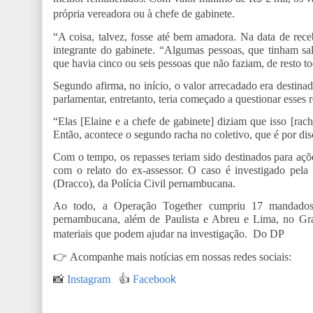
própria vereadora ou à chefe de gabinete.
“A coisa, talvez, fosse até bem amadora. Na data de receb
integrante do gabinete. “Algumas pessoas, que tinham s
que havia cinco ou seis pessoas que não faziam, de resto 
Segundo afirma, no início, o valor arrecadado era destinad
parlamentar, entretanto, teria começado a questionar esses
“Elas [Elaine e a chefe de gabinete] diziam que isso [rac
Então, acontece o segundo racha no coletivo, que é por di
Com o tempo, os repasses teriam sido destinados para açõ
com o relato do ex-assessor. O caso é investigado pel
(Dracco), da Polícia Civil pernambucana.
Ao todo, a Operação Together cumpriu 17 mandados 
pernambucana, além de Paulista e Abreu e Lima, no Gran
materiais que podem ajudar na investigação.
Do DP
👉
Acompanhe mais notícias em nossas redes sociais:
📸
Instagram
👍
Faceboo
k