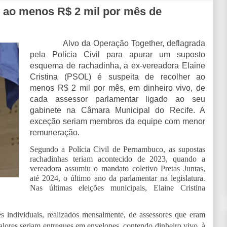
r ao menos R$ 2 mil por mês de
Alvo da Operação Together, deflagrada
pela Polícia Civil para apurar um suposto
esquema de rachadinha, a ex-vereadora Elaine
Cristina (PSOL) é suspeita de recolher ao
menos R$ 2 mil por mês, em dinheiro vivo, de
cada assessor parlamentar ligado ao seu
gabinete na Câmara Municipal do Recife. A
exceção seriam membros da equipe com menor
remuneração.
Segundo a Polícia Civil de Pernambuco, as supostas
rachadinhas teriam acontecido de 2023, quando a
vereadora assumiu o mandato coletivo Pretas Juntas,
até 2024, o último ano da parlamentar na legislatura.
Nas últimas eleições municipais, Elaine Cristina
s individuais, realizados mensalmente, de assessores que eram
ores seriam entregues em envelopes, contendo dinheiro vivo, à