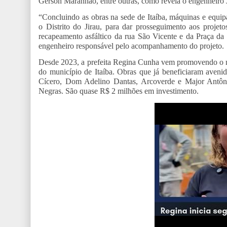
Gerson Maranhão, entre outras, como revela o engenheiro
“Concluindo as obras na sede de Itaíba, máquinas e equip
o Distrito do Jirau, para dar prosseguimento aos proje
recapeamento asfáltico da rua São Vicente e da Praça da 
engenheiro responsável pelo acompanhamento do projeto.
Desde 2023, a prefeita Regina Cunha vem promovendo o ma
do município de Itaíba. Obras que já beneficiaram aveni
Cícero, Dom Adelino Dantas, Arcoverde e Major Antônio
Negras. São quase R$ 2 milhões em investimento.