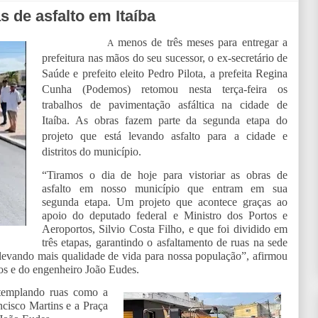
s de asfalto em Itaíba
menos de três meses para entregar a
A
prefeitura nas mãos do seu sucessor, o ex-secretário de
Saúde e prefeito eleito Pedro Pilota, a prefeita Regina
Cunha (Podemos) retomou nesta terça-feira os
trabalhos de pavimentação asfáltica na cidade de
Itaíba. As obras fazem parte da segunda etapa do
projeto que está levando asfalto para a cidade e
distritos do município.
“Tiramos o dia de hoje para vistoriar as obras de
asfalto em nosso município que entram em sua
segunda etapa. Um projeto que acontece graças ao
apoio do deputado federal e Ministro dos Portos e
Aeroportos, Silvio Costa Filho, e que foi dividido em
três etapas, garantindo o asfaltamento de ruas na sede
, levando mais qualidade de vida para nossa população”, afirmou
ios e do engenheiro João Eudes.
ntemplando ruas como a
ncisco Martins e a Praça