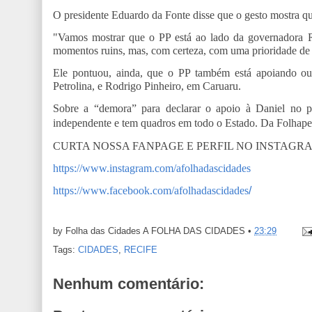
O presidente Eduardo da Fonte disse que o gesto mostra q
"Vamos mostrar que o PP está ao lado da governadora
momentos ruins, mas, com certeza, com uma prioridade de
Ele pontuou, ainda, que o PP também está apoiando out
Petrolina, e Rodrigo Pinheiro, em Caruaru.
Sobre a “demora” para declarar o apoio à Daniel no pl
independente e tem quadros em todo o Estado. Da Folhape
CURTA NOSSA FANPAGE E PERFIL NO INSTAGR
https://www.instagram.com/afolhadascidades
https://www.facebook.com/afolhadascidades
/
by Folha das Cidades
A FOLHA DAS CIDADES
•
23:29
Tags:
CIDADES
,
RECIFE
Nenhum comentário: