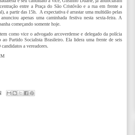
dalena e seu candidato a vice, Gilsinho Duarte, já anunciaram
centração entre a Praça do São Cristóvão e a rua em frente a
), a partir das 15h.
A expectativa é arrastar uma multidão pelas
, anunciou apenas uma caminhada festiva nesta sexta-feira. A
mpanha começando somente hoje.
) tem como vice o advogado arcoverdense e delegado da polícia
 ao Partido Socialista Brasileiro. Ela lidera uma frente de seis
candidatos a vereadores.
AM