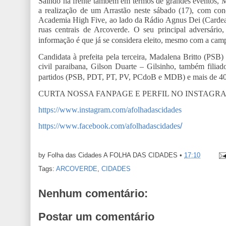
Saindo na frente também em termos de grandes eventos, Ma
a realização de um Arrastão neste sábado (17), com con
Academia High Five, ao lado da Rádio Agnus Dei (Cardeal
ruas centrais de Arcoverde. O seu principal adversário
informação é que já se considera eleito, mesmo com a ca
Candidata à prefeita pela terceira, Madalena Britto (PSB
civil paraibana, Gilson Duarte – Gilsinho, também filiado
partidos (PSB, PDT, PT, PV, PCdoB e MDB) e mais de 40 
CURTA NOSSA FANPAGE E PERFIL NO INSTAGR
https://www.instagram.com/afolhadascidades
https://www.facebook.com/afolhadascidades
/
by Folha das Cidades
A FOLHA DAS CIDADES
•
17:10
Tags:
ARCOVERDE
,
CIDADES
Nenhum comentário:
Postar um comentário