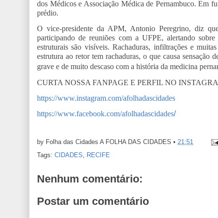
dos Médicos e Associação Médica de Pernambuco. Em funçã
prédio.
O vice-presidente da APM, Antonio Peregrino, diz qu
participando de reuniões com a UFPE, alertando sobre a
estruturais são visíveis. Rachaduras, infiltrações e muit
estrutura ao retor tem rachaduras, o que causa sensação 
grave e de muito descaso com a história da medicina per
CURTA NOSSA FANPAGE E PERFIL NO INSTAGR
https://www.instagram.com/afolhadascidades
https://www.facebook.com/afolhadascidades
/
by Folha das Cidades
A FOLHA DAS CIDADES
•
21:51
Tags:
CIDADES
,
RECIFE
Nenhum comentário:
Postar um comentário