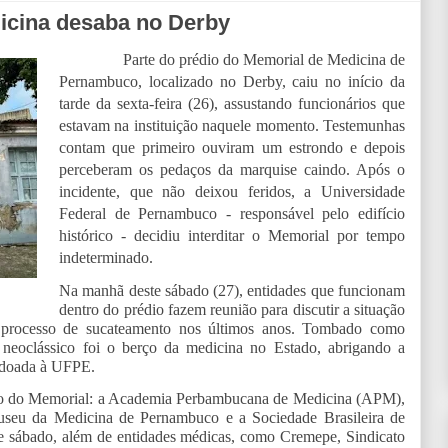
dicina desaba no Derby
Parte do prédio do Memorial de Medicina de
Pernambuco, localizado no Derby, caiu no início da
tarde da sexta-feira (26), assustando funcionários que
estavam na instituição naquele momento. Testemunhas
contam que primeiro ouviram um estrondo e depois
perceberam os pedaços da marquise caindo. Após o
incidente, que não deixou feridos, a Universidade
Federal de Pernambuco - responsável pelo edifício
histórico - decidiu interditar o Memorial por tempo
indeterminado.
Na manhã deste sábado (27), entidades que funcionam
dentro do prédio fazem reunião para discutir a situação
processo de sucateamento nos últimos anos. Tombado como
 neoclássico foi o berço da medicina no Estado, abrigando a
oi doada à UFPE.
édio do Memorial: a Academia Perbambucana de Medicina (APM),
useu da Medicina de Pernambuco e a Sociedade Brasileira de
te sábado, além de entidades médicas, como Cremepe, Sindicato