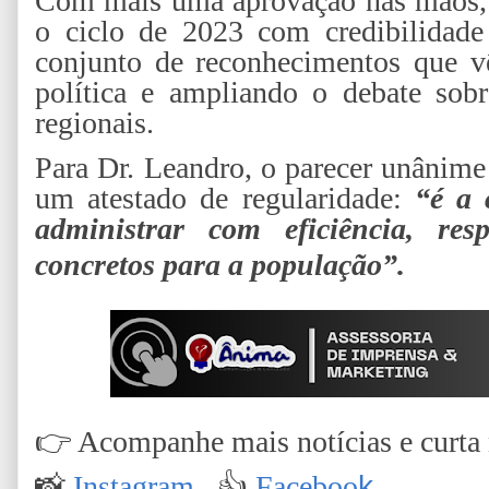
Com mais uma aprovação nas mãos, o
o ciclo de 2023 com credibilidade
conjunto de reconhecimentos que v
política e ampliando o debate sob
regionais.
Para Dr. Leandro, o parecer unânim
um atestado de regularidade:
“é a 
administrar com eficiência, res
concretos para a população”.
👉
Acompanhe mais notícias e curta n
📸
Instagram
👍
Faceboo
k