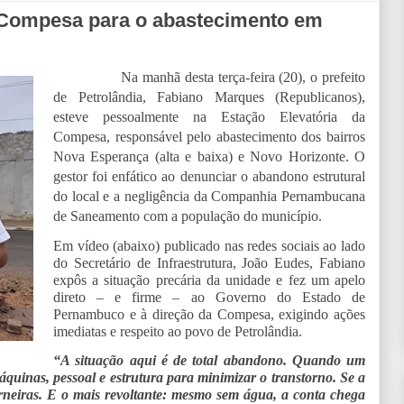
 Compesa para o abastecimento em
Na manhã desta terça-feira (20), o prefeito
de Petrolândia, Fabiano Marques (Republicanos),
esteve pessoalmente na Estação Elevatória da
Compesa, responsável pelo abastecimento dos bairros
Nova Esperança (alta e baixa) e Novo Horizonte. O
gestor foi enfático ao denunciar o abandono estrutural
do local e a negligência da Companhia Pernambucana
de Saneamento com a população do município.
Em vídeo (abaixo) publicado nas redes sociais ao lado
do Secretário de Infraestrutura, João Eudes, Fabiano
expôs a situação precária da unidade e fez um apelo
direto – e firme – ao Governo do Estado de
Pernambuco e à direção da Compesa, exigindo ações
imediatas e respeito ao povo de Petrolândia.
“A situação aqui é de total abandono. Quando um
áquinas, pessoal e estrutura para minimizar o transtorno. Se a
rneiras. E o mais revoltante: mesmo sem água, a conta chega