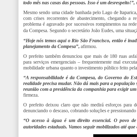
todo mês nas casas das pessoas. Isso é um desrespeito!”,
d
Mesmo sendo uma cidade banhada pelo Lago de Itaparica, 
com crises recorrentes de abastecimento, chegando a re
problema é agravado por sucessivos rompimentos na rede,
da Compesa.
Segundo o secretário João Eudes, uma situaç
“Hoje nós temos aqui o Rio São Francisco, então é inadm
planejamento da Compesa”
,
afirmou.
O prefeito também denunciou que mais de 180 ruas asfal
para serviços emergenciais – frequentemente mal execu
mobilidade urbana quanto o investimento público feito pela
“A responsabilidade é da Compesa, do Governo do Estad
realidade precisa mudar. Não dá mais para a população so
reunião com a presidência da companhia para exigir um
firmeza.
O prefeito deixou claro que não medirá esforços para de
denunciando o descaso, cobrando soluções e pressionando 
“O acesso à água é um direito essencial. O povo de 
autoridades estaduais. Vamos seguir mobilizados até que e