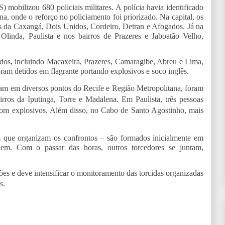
) mobilizou 680 policiais militares. A polícia havia identificado
na, onde o reforço no policiamento foi priorizado. Na capital, os
os da Caxangá, Dois Unidos, Cordeiro, Detran e Afogados. Já na
linda, Paulista e nos bairros de Prazeres e Jaboatão Velho,
dos, incluindo Macaxeira, Prazeres, Camaragibe, Abreu e Lima,
oram detidos em flagrante portando explosivos e soco inglês.
ram em diversos pontos do Recife e Região Metropolitana, foram
airros da Iputinga, Torre e Madalena. Em Paulista, três pessoas
 com explosivos. Além disso, no Cabo de Santo Agostinho, mais
 que organizam os confrontos – são formados inicialmente em
em. Com o passar das horas, outros torcedores se juntam,
ões e deve intensificar o monitoramento das torcidas organizadas
s.