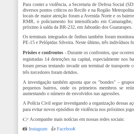
Para conter a violência, a Secretaria de Defesa Social (SDS
diversos pontos críticos no Recife e na Região Metropolita
locais de maior atenção foram a Avenida Norte e os bairr
RMR, o policiamento foi intensificado em Camaragibe, O
próximo à saída da BR-232, em Jaboatão dos Guararapes.
Os terminais integrados de ônibus também foram monitora
PE-15 e Pelópidas Silveira. Neste último, três indivíduos f
Prisões e confrontos
-
Durante os confrontos, que ocorre
registradas 14 detenções na capital, especialmente nos b
foram presas tentando invadir um terminal de transporte
três torcedores foram detidos.
A investigação também aponta que os "bondes" – grupos
pequenos bairros, onde os primeiros membros se reún
aumentando o número de envolvidos nas agressões.
A Polícia Civil segue investigando a organização dessas aç
para evitar novos episódios de violência nos próximos jogo
👉
Acompanhe mais notícias em nossas redes sociais:
📸
Instagram
👍
Faceboo
k