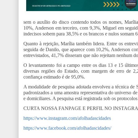
sem o auxílio do disco contendo todos os nomes, Maríl
10%, Anderson em terceiro, com 9,3%, Miguel em seguida
indecisos sobem para 38,5% e os brancos e nulos somam 
Quanto à rejeição, Marília também lidera. Entre os entre
seguida de Danilo, que aparece com 10,2%, Anderson co
entrevistados, 41,7% disseram que não rejeitam nenhum do
O levantamento foi a campo entre os dias 13 e 15 últimos
diversas regiões do Estado, com margem de erro de 2,2
confiança estimado é de 95,0%.
A modalidade de pesquisa adotada envolveu a técnica de Su
padronizados a uma amostra representativa do universo de i
e domiciliares. A pesquisa está registrada sob os proto
CURTA NOSSA FANPAGE E PERFIL NO INSTAGR
https://www.instagram.com/afolhadascidades
https://www.facebook.com/afolhadascidades/