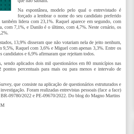
que não sabiam.
Na espontânea, modelo pelo qual o entrevistado é
forçado a lembrar o nome do seu candidato preferido
ia também lidera com 23,1%. Raquel aparece em segundo, com
, com 7,1%, e Danilo é o último, com 4,7%. Neste cenário, os
6,2%.
vistados, 13,9% disseram que não votariam nela de jeito nenhum,
m 9,5%, Raquel com 3,6% e Miguel com apenas 3,3%. Entre os
s candidatos e 6,9% afirmaram que rejeitam todos.
, sendo aplicados dois mil questionários em 80 municípios nas
 pontos percentuais para mais ou para menos e intervalo de
rvey, que consiste na aplicação de questionários estruturados e
nvestigação. Foram realizadas entrevistas pessoais (face a face)
colos BR-09780/2022 e PE-09670/2022. Do blog do Magno Martins
AM