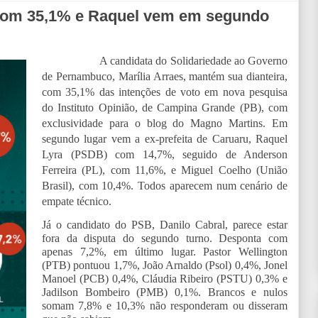
 com 35,1% e Raquel vem em segundo
A candidata do Solidariedade ao Governo
de Pernambuco, Marília Arraes, mantém sua dianteira,
com 35,1% das intenções de voto em nova pesquisa
do Instituto Opinião, de Campina Grande (PB), com
exclusividade para o blog do Magno Martins. Em
segundo lugar vem a ex-prefeita de Caruaru, Raquel
Lyra (PSDB) com 14,7%, seguido de Anderson
Ferreira (PL), com 11,6%, e Miguel Coelho (União
Brasil), com 10,4%. Todos aparecem num cenário de
empate técnico.
Já o candidato do PSB, Danilo Cabral, parece estar
fora da disputa do segundo turno. Desponta com
apenas 7,2%, em último lugar. Pastor Wellington
(PTB) pontuou 1,7%, João Arnaldo (Psol) 0,4%, Jonel
Manoel (PCB) 0,4%, Cláudia Ribeiro (PSTU) 0,3% e
Jadilson Bombeiro (PMB) 0,1%. Brancos e nulos
somam 7,8% e 10,3% não responderam ou disseram